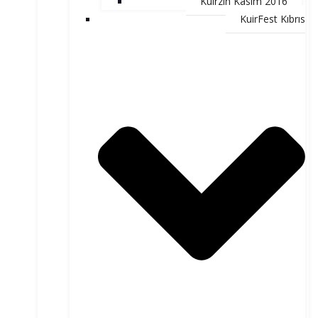
Kuirzin Kasım 2016
KuirFest Kıbrıs