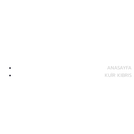
Kuir Kıbrıs Derneği – Queer
Cyprus Association
ANASAYFA
KUİR KIBRIS