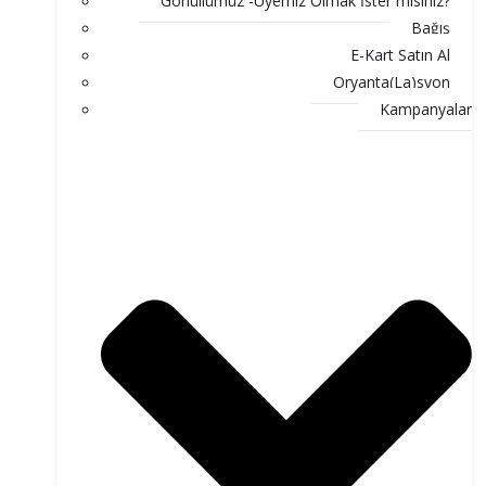
Gönüllümüz -Üyemiz Olmak İster misiniz?
Bağış
E-Kart Satın Al
Oryanta(La)syon
Kampanyalar