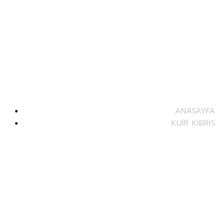
Kuir Kıbrıs Derneği – Queer
Cyprus Association
ANASAYFA
KUİR KIBRIS