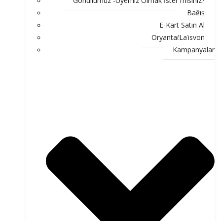
Gönüllümüz -Üyemiz Olmak İster misiniz?
Bağış
E-Kart Satın Al
Oryanta(La)syon
Kampanyalar