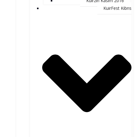
Kuirzin Kasım 2016
KuirFest Kıbrıs