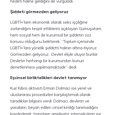
hedefi haline geldiğini de vurguladı.
Şiddeti görmezden geliyoruz
LGBTİ+’ların ekonomik olarak seks işçiliğine
zorlandığını tespit ettiklerini açıklayan Gümüşatam,
hem sosyal hem de kurumsal bir şiddetin söz
konusu olduğunu belirterek, “Toplum içerisinde
LGBTİ+’lara yönelik şiddetti halının altına itiyoruz.
Görmezden geliyoruz. Devlet eliyle oluyor bunlar.
Devletin herhangi bir kurumundan bunun
denetlenmesi yapılmamaktadır” dedi.
Eşcinsel birliktelikleri devlet tanımıyor
Kuir Kıbrıs aktivisti Erman Dolmacı ise yerel ve
uluslararası prosedürleri karşılaştırmalı olarak
taradıkları bilgisini verdi. Dolmacı, devletin ve
yasaların, beyan edilen cinsel kimliği tanımadığını
kaydederek, transların ameliyata, intersekslerin ise